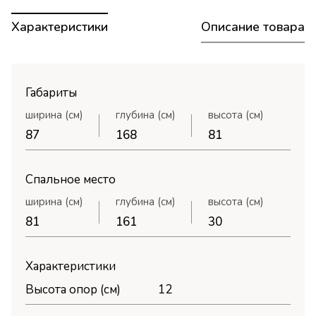
автоматически рассчитывается в корзине
«Обратный звонок», и мы всё сделаем за
Характеристики
Описание товара
при оформлении.
вас.
• Доставка со сборкой (только СПб и ЛО):
доставка службой «Грузмастер» с подъемом
Габариты
и сборкой в день получения. Услуги
логистики и сборки оплачиваются при
ширина (см)
глубина (см)
высота (см)
получении.
87
168
81
• Самовывоз: бесплатно со склада в СПб.
Спальное место
ширина (см)
глубина (см)
высота (см)
81
161
30
Характеристики
Высота опор (см)
12