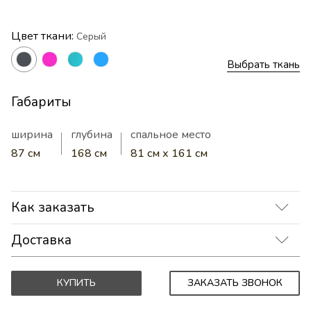
Цвет ткани:
Серый
Выбрать ткань
Габариты
ширина
глубина
спальное место
87 см
168 см
81 см х 161 см
Как заказать
Доставка
Оформите заказ через корзину — система
автоматически рассчитает стоимость
КУПИТЬ
ЗАКАЗАТЬ ЗВОНОК
• Стандартная доставка: точная стоимость
доставки до вашего адреса. Или поручите
до вашего адреса (по СПб и всей России)
оформление нашим менеджерам: закажите