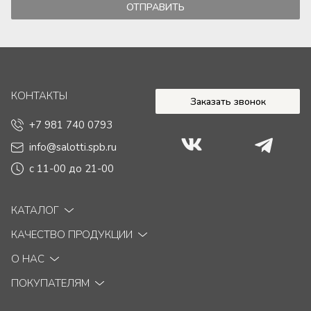
ОТПРАВИТЬ
КОНТАКТЫ
Заказать звонок
+7 981 740 0793
info@salotti.spb.ru
с 11-00 до 21-00
КАТАЛОГ
КАЧЕСТВО ПРОДУКЦИИ
Диваны
О НАС
Кровати
Правила эксплуатации
Кресла
ПОКУПАТЕЛЯМ
Рекомендации по уходу
О компании
Пуфы
Обращение в отдел качества
Адреса магазинов