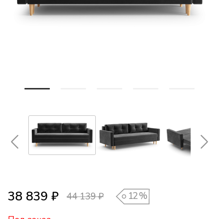
38 839 ₽
12
%
44 139 ₽