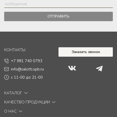
ОТПРАВИТЬ
КОНТАКТЫ
Заказать звонок
+7 981 740 0793
info@salotti.spb.ru
с 11-00 до 21-00
КАТАЛОГ
КАЧЕСТВО ПРОДУКЦИИ
Диваны
О НАС
Кровати
Правила эксплуатации